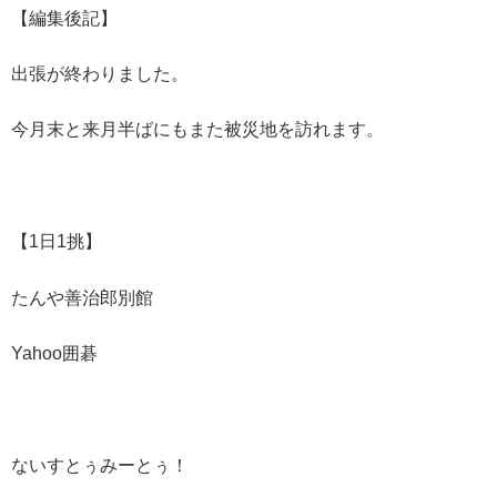
【編集後記】
出張が終わりました。
今月末と来月半ばにもまた被災地を訪れます。
【1日1挑】
たんや善治郎別館
Yahoo囲碁
ないすとぅみーとぅ！