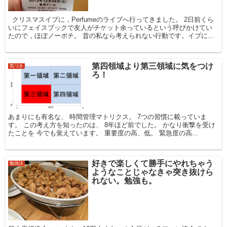
クリスマスイブに，Perfumeのライブへ行ってきました。 2日前くら
いにフェイスブックで友人がチケット余っているという呼びかけてい
たので，ほぼノーポチ。 昔の私なら考えられない行動です。イブに...
第四領域より第三領域に気をつけ
気づき
ろ！
あまりにも有名な、 時間管理マトリクス。 7つの習慣に載っていま
す。 この考え方を知ったのは、 8年ほど前でした。 かなり衝撃を受け
たことを 今でも覚えています。 重要度の高、低。 緊急度の高...
好きで楽しくて勝手にやれちゃう
勉強法
ようなことじゃなきゃ突き抜けら
れない。勉強も。