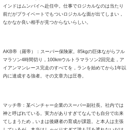
インドはムンバイへ赴任中。仕事でロジカルなのは当たり
前だがプライベートでもついロジカルな面が出てしまい，
なかなか良い相手が見つからないらしい。
AKB帝（羅帝）：スーパー保険家。85kgの巨体ながらフル
マラソン4時間切り，100kmウルトラマラソン2回完走，ア
イアンマンレース完走のすべてを，ランを始めてから1年以
内に達成する強者。その文章力は圧巻。
マッチ帝：某ベンチャー企業のスーパー副社長。社内では
神と呼ばれている。実力がありすぎてなんでも自分で出来
てしまうため，いまは後継者の育成が課題。と本人は主張
しているが，本当はしゃべりすぎて誰も話を遮れないだけ