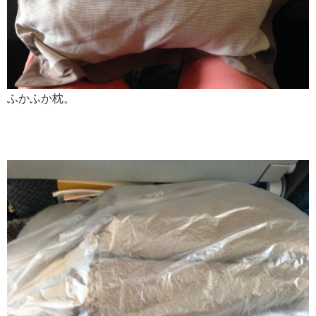
ふかふか枕。