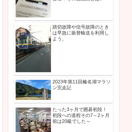
踏切故障や信号故障のとき
は早急に振替輸送を利用し
よう。
2023年第11回榛名湖マラソ
ン完走記
たった3ヶ月で囲碁初段！
初段への道程その7～2ヶ月
前は20級でした～