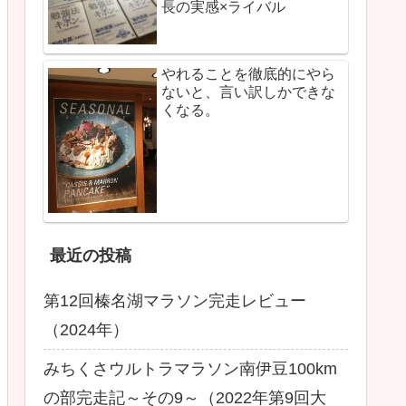
長の実感×ライバル
やれることを徹底的にやら
ないと、言い訳しかできな
くなる。
最近の投稿
第12回榛名湖マラソン完走レビュー
（2024年）
みちくさウルトラマラソン南伊豆100km
の部完走記～その9～（2022年第9回大