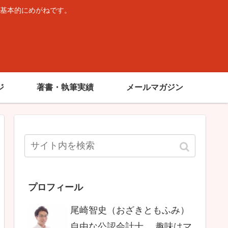
基本的にめがねです。
。
ジ
著書・執筆実績
メールマガジン
プロフィール
尾崎智史（おざきともふみ）
自由な公認会計士。 趣味はマ