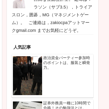
ラソン（サブ3.5），トライア
スロン，囲碁，MG（マネジメントゲー
ム）。 ご連絡は，zakiocpaアットマー
クgmail.com までお気軽にどうぞ。
人気記事
政治資金パーティー参加時
のポイントは、服装と瞬発
力。
証券外務員一種に10時間で
合格！その勉強法とは。