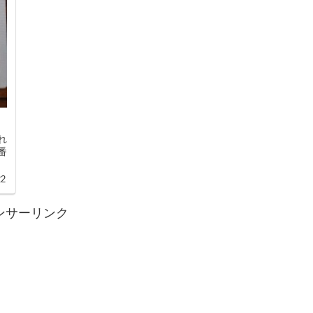
れ
番
22
ンサーリンク