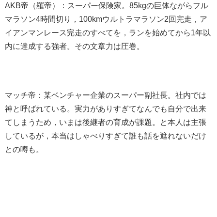
AKB帝（羅帝）：スーパー保険家。85kgの巨体ながらフル
マラソン4時間切り，100kmウルトラマラソン2回完走，ア
イアンマンレース完走のすべてを，ランを始めてから1年以
内に達成する強者。その文章力は圧巻。
マッチ帝：某ベンチャー企業のスーパー副社長。社内では
神と呼ばれている。実力がありすぎてなんでも自分で出来
てしまうため，いまは後継者の育成が課題。と本人は主張
しているが，本当はしゃべりすぎて誰も話を遮れないだけ
との噂も。