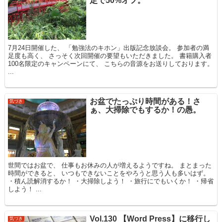
定で50%オフ。
7月24日開催した、 「勉強法のキホン」出版記念放談会。 参加者の満
足度も高く、 さっそく次回開催の要望もいただきました。 書籍購入者
100名限定のキャンペーンにて、 こちらの音源をお送りしております。
...
お盆でたっぷり時間がある！さ
気づき
ぁ、大掃除でもするか！の愚。
世間ではお盆で、 仕事もお休みの人が増えるようですね。 まとまった
時間ができると、 いつもできないことをやろうと思う人も多いはず。
・積ん読解消するか！ ・大掃除しよう！ ・旅行にでもいくか！ ・帰省
しよう！ ...
Vol.130 【Word Press】に移行し
気づき