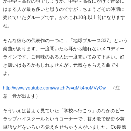
が中学～高校の頃でしょうか。中学～高校にかけて音楽に
はまる人が最も多いと思うのですが，ちょうどその時期に
売れていたグループです。かれこれ10年以上前になります
ね。
そんな彼らの代表作の一つに，「地球ブルース337」という
楽曲があります。一度聞いたら耳から離れないメロディー
ラインです。ご興味のある人は一度聞いてみて下さい。好
き嫌いはあるかもしれませんが，元気をもらえる曲です
よ。
http://www.youtube.com/watch?v=gMk4noMVyOw
（注
意！音が出ます）
そういえば昔よく見ていた「学校へ行こう」のなかのビー
ラップハイスクールというコーナーで，替え歌で歴史や英
単語などをいろいろ覚えさせちゃう人がいました。Co慶應