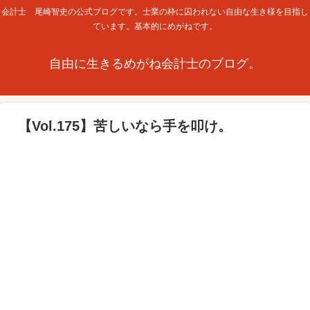
会計士 尾崎智史の公式ブログです。士業の枠に囚われない自由な生き様を目指し
ています。基本的にめがねです。
自由に生きるめがね会計士のブログ。
【Vol.175】苦しいなら手を叩け。