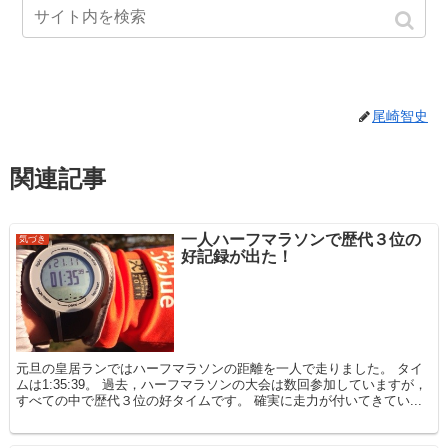
尾崎智史
関連記事
一人ハーフマラソンで歴代３位の
気づき
好記録が出た！
元旦の皇居ランではハーフマラソンの距離を一人で走りました。 タイ
ムは1:35:39。 過去，ハーフマラソンの大会は数回参加していますが，
すべての中で歴代３位の好タイムです。 確実に走力が付いてきてい...