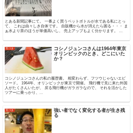
とある新聞記事にて。 一番よく買うペットボトルが水である私にとっ
て、 これは由々しき自体です。 自販機から水が消えたら困る・・・ ま
ぁ水より茶のほうが単価高いし、 売上アップもよく分かります。 ...
コシノジュンコさんは1964年東京
気づき
オリンピックのとき、どこにいた
か？
コシノジュンコさんの私の履歴書。 相変わらず、フツウじゃないエピ
ソード。 1964年、オリンピックが東京で開催。 飛行機で見に来た外国
人がたくさんいたが、 戻る飛行機がガラガラなので、 それを活かした
ツアーに乗っかり、...
強い者でなく変化する者が生き残
気づき
る