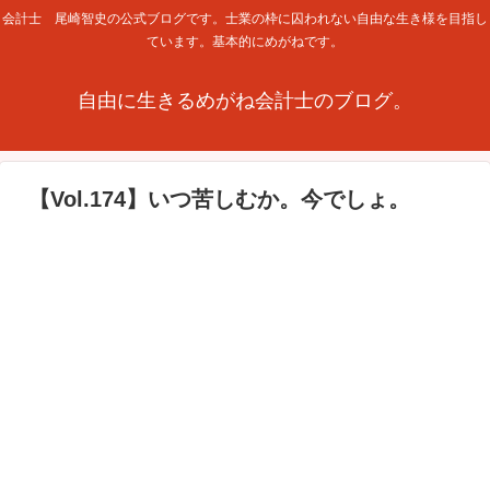
会計士 尾崎智史の公式ブログです。士業の枠に囚われない自由な生き様を目指し
ています。基本的にめがねです。
自由に生きるめがね会計士のブログ。
【Vol.174】いつ苦しむか。今でしょ。