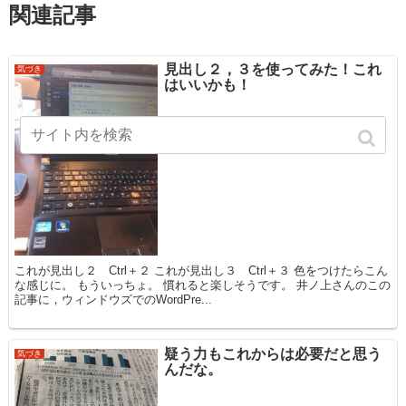
関連記事
見出し２，３を使ってみた！これ
気づき
はいいかも！
これが見出し２ Ctrl＋２ これが見出し３ Ctrl＋３ 色をつけたらこん
な感じに。 もういっちょ。 慣れると楽しそうです。 井ノ上さんのこの
記事に，ウィンドウズでのWordPre...
疑う力もこれからは必要だと思う
気づき
んだな。