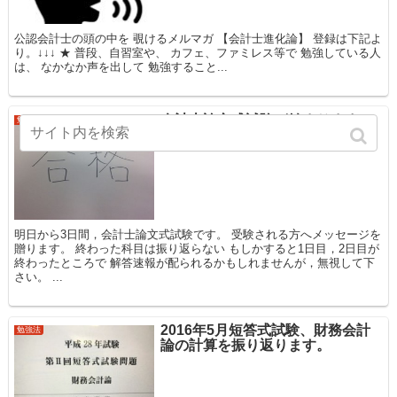
公認会計士の頭の中を 覗けるメルマガ 【会計士進化論】 登録は下記よ
り。↓↓↓ ★ 普段、自習室や、 カフェ、ファミレス等で 勉強している人
は、 なかなか声を出して 勉強すること...
会計士論文式試験が始まります！
勉強法
受験生へ贈る10のメッセージ。
明日から3日間，会計士論文式試験です。 受験される方へメッセージを
贈ります。 終わった科目は振り返らない もしかすると1日目，2日目が
終わったところで 解答速報が配られるかもしれませんが，無視して下
さい。 ...
2016年5月短答式試験、財務会計
勉強法
論の計算を振り返ります。