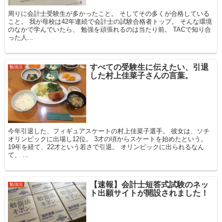
周りに会計士受験生が多かったこと。 そしてその多くが合格している
こと。 我が母校は42年連続で会計士の試験合格者トップ。 そんな環境
のなかで学んでいたら、 勉強を頑張れるのは当たり前。 TACで知り合
った人...
すべての受験生に伝えたい、引退
勉強法
した村上佳菜子さんの言葉。
今年引退した、フィギュアスケートの村上佳菜子選手。 彼女は、ソチ
オリンピックに出場し12位。 3才の頃からスケートを始めたという。
19年を経て、22才という若さで引退。 オリンピックに出られるなん
て、 ...
【速報】会計士短答式試験のネッ
勉強法
ト出願サイトが開設されました！