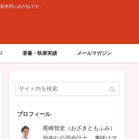
基本的にめがねです。
。
ジ
著書・執筆実績
メールマガジン
プロフィール
尾崎智史（おざきともふみ）
自由な公認会計士。 趣味はマ