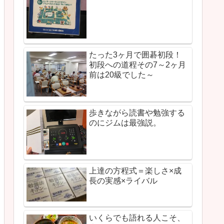
たった3ヶ月で囲碁初段！
初段への道程その7～2ヶ月
前は20級でした～
歩きながら読書や勉強する
のにジムは最強説。
上達の方程式＝楽しさ×成
長の実感×ライバル
いくらでも語れる人こそ、