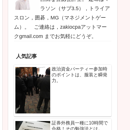
ラソン（サブ3.5），トライア
スロン，囲碁，MG（マネジメントゲー
ム）。 ご連絡は，zakiocpaアットマー
クgmail.com までお気軽にどうぞ。
人気記事
政治資金パーティー参加時
のポイントは、服装と瞬発
力。
証券外務員一種に10時間で
合格！その勉強法とは。