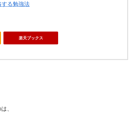
格する勉強法
楽天ブックス
のは、