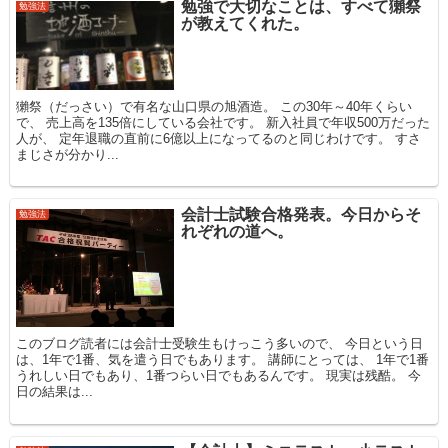
勉強で大切なことは、すべて獺祭
勉強法
が教えてくれた。
獺祭（だっさい）で有名な山口県の旭酒造。 この30年～40年くらい
で、 売上高を135倍にしている会社です。 新入社員で年収500万だった
人が、 定年退職の直前に6億以上になってるのと同じわけです。 すさ
まじさが分かり...
会計士試験合格発表。今日からそ
勉強法
れぞれの道へ。
このブログ読者には会計士受験生もけっこう多いので、 今日という日
は、1年で1番、気を遣う日でもあります。 講師にとっては、 1年で1番
うれしい日でもあり、1番つらい日でもあるんです。 現実は残酷。 今
日の結果は...