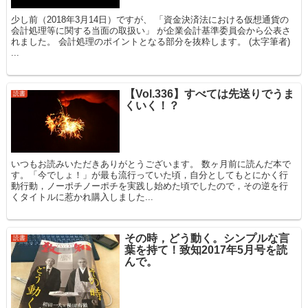
少し前（2018年3月14日）ですが、 「資金決済法における仮想通貨の
会計処理等に関する当面の取扱い」 が企業会計基準委員会から公表さ
れました。 会計処理のポイントとなる部分を抜粋します。 (太字筆者)
...
【Vol.336】すべては先送りでうま
読書
くいく！？
いつもお読みいただきありがとうございます。 数ヶ月前に読んだ本で
す。「今でしょ！」が最も流行っていた頃，自分としてもとにかく行
動行動，ノーポチノーポチを実践し始めた頃でしたので，その逆を行
くタイトルに惹かれ購入しました...
その時，どう動く。シンプルな言
読書
葉を持て！致知2017年5月号を読
んで。