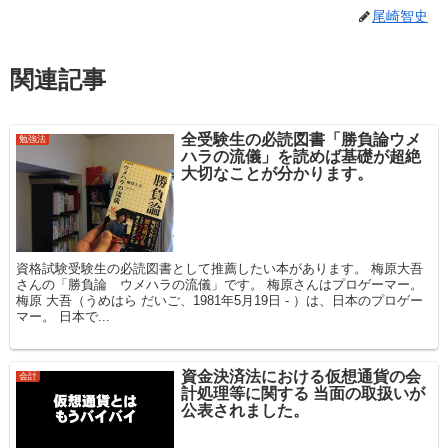
尾崎智史
関連記事
全受験生の必読図書「勝負論ウメ
勉強法
ハラの流儀」を読めば基礎が超絶
大切なことが分かります。
資格試験受験生の必読図書として推薦したい本があります。 梅原大吾
さんの「勝負論 ウメハラの流儀」です。 梅原さんはプロゲーマー。
梅原 大吾（うめはら だいご、1981年5月19日 - ）は、日本のプロゲー
マー。 日本で...
資金決済法における仮想通貨の会
会計
計処理等に関する 当面の取扱いが
公表されました。