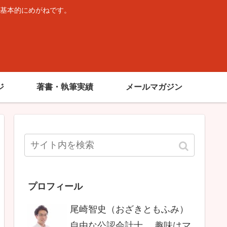
基本的にめがねです。
。
ジ
著書・執筆実績
メールマガジン
プロフィール
尾崎智史（おざきともふみ）
自由な公認会計士。 趣味はマ