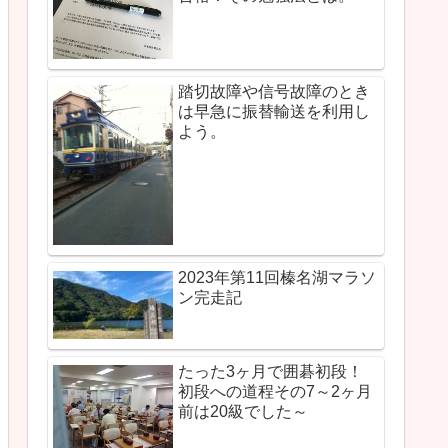
踏切故障や信号故障のとき
は早急に振替輸送を利用し
よう。
2023年第11回榛名湖マラソ
ン完走記
たった3ヶ月で囲碁初段！
初段への道程その7～2ヶ月
前は20級でした～