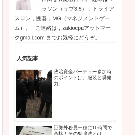
ラソン（サブ3.5），トライア
スロン，囲碁，MG（マネジメントゲー
ム）。 ご連絡は，zakiocpaアットマー
クgmail.com までお気軽にどうぞ。
人気記事
政治資金パーティー参加時
のポイントは、服装と瞬発
力。
証券外務員一種に10時間で
合格！その勉強法とは。