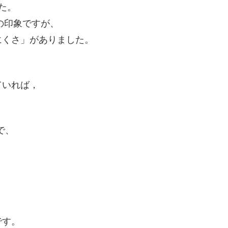
た。
の印象ですが、
にくさ」がありました。
、
ていれば，
で、
です。