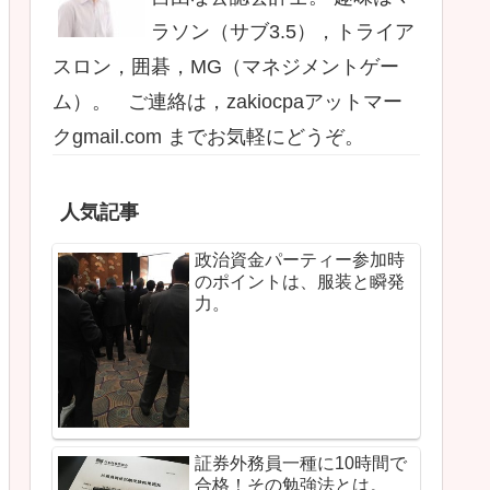
ラソン（サブ3.5），トライア
スロン，囲碁，MG（マネジメントゲー
ム）。 ご連絡は，zakiocpaアットマー
クgmail.com までお気軽にどうぞ。
人気記事
政治資金パーティー参加時
のポイントは、服装と瞬発
力。
証券外務員一種に10時間で
合格！その勉強法とは。