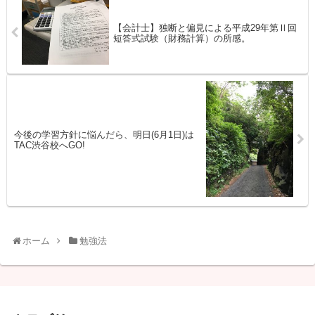
【会計士】独断と偏見による平成29年第Ⅱ回
短答式試験（財務計算）の所感。
今後の学習方針に悩んだら、明日(6月1日)は
TAC渋谷校へGO!
ホーム
勉強法