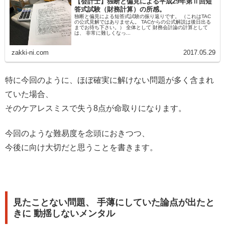
【会計士】独断と偏見による平成29年第Ⅱ回短
答式試験（財務計算）の所感。
独断と偏見による短答式試験の振り返りです。 （これはTAC
の公式見解ではありません。 TACからの公式解説は後日出る
までお待ち下さい。） 全体として 財務会計論の計算として
は、 非常に難しくなっ...
zakki-ni.com
2017.05.29
特に今回のように、ほぼ確実に解けない問題が多く含まれ
ていた場合、
そのケアレスミスで失う8点が命取りになります。
今回のような難易度を念頭におきつつ、
今後に向け大切だと思うことを書きます。
見たことない問題、 手薄にしていた論点が出たと
きに 動揺しないメンタル