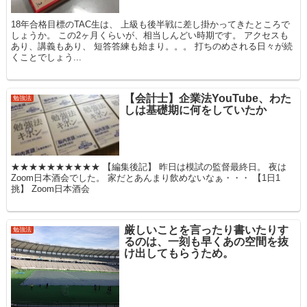
18年合格目標のTAC生は、 上級も後半戦に差し掛かってきたところで
しょうか。 この2ヶ月くらいが、相当しんどい時期です。 アクセスも
あり、講義もあり、 短答答練も始まり。。。 打ちのめされる日々が続
くことでしょう...
【会計士】企業法YouTube、わた
勉強法
しは基礎期に何をしていたか
★★★★★★★★★★ 【編集後記】 昨日は模試の監督最終日。 夜は
Zoom日本酒会でした。 家だとあんまり飲めないなぁ・・・ 【1日1
挑】 Zoom日本酒会
厳しいことを言ったり書いたりす
勉強法
るのは、一刻も早くあの空間を抜
け出してもらうため。