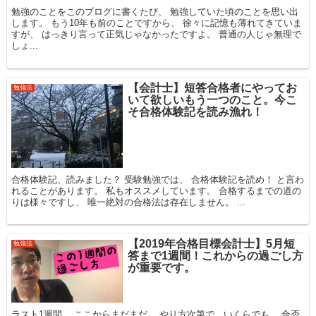
勉強のことをこのブログに書くたび、 勉強していた頃のことを思い出
します。 もう10年も前のことですから、 徐々に記憶も薄れてきていま
すが、 はっきり言って正気じゃなかったですよ。 普通の人じゃ無理で
しょ...
【会計士】短答合格者にやってお
勉強法
いて欲しいもう一つのこと。今こ
そ合格体験記を読み漁れ！
合格体験記、読みました？ 受験勉強では、 合格体験記を読め！ と言わ
れることがあります。 私もオススメしています。 合格するまでの道の
りは様々ですし、 唯一絶対の合格法は存在しません。 ...
【2019年合格目標会計士】5月短
勉強法
答まで1週間！これからの過ごし方
が重要です。
ラスト1週間。 ここからまだまだ、 やり方次第で、いくらでも、 合否