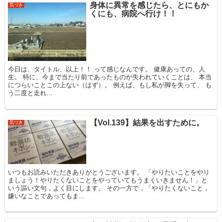
身体に異常を感じたら、とにもか
気づき
くにも、病院へ行け！！
今日は、タイトル、以上！！ って感じなんです。 健康あっての、人
生。 特に、今まで当たり前であったものが失われていくことは、 本当
につらいことこの上ない（はず）。 例えば、もし私が脚を失って、 も
う二度と走れ...
【Vol.139】結果を出すために。
気づき
いつもお読みいただきありがとうございます。 「やりたいことをやり
ましょう！やりたくないことをやっていてもうまくいきません！」と
いう謳い文句，よく目にします。 その一方で，「やりたくないこと，
嫌いなことであってもま...