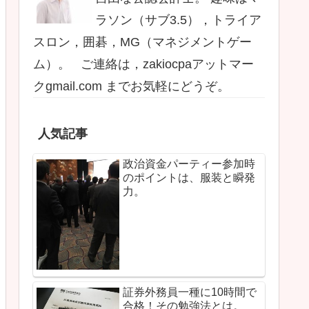
ラソン（サブ3.5），トライア
スロン，囲碁，MG（マネジメントゲー
ム）。 ご連絡は，zakiocpaアットマー
クgmail.com までお気軽にどうぞ。
人気記事
政治資金パーティー参加時
のポイントは、服装と瞬発
力。
証券外務員一種に10時間で
合格！その勉強法とは。