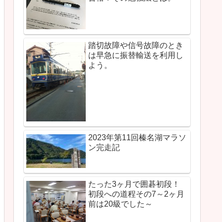
踏切故障や信号故障のとき
は早急に振替輸送を利用し
よう。
2023年第11回榛名湖マラソ
ン完走記
たった3ヶ月で囲碁初段！
初段への道程その7～2ヶ月
前は20級でした～