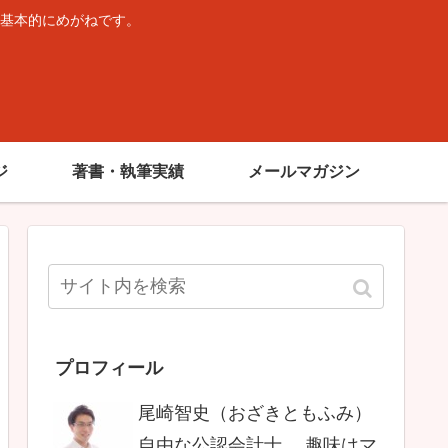
基本的にめがねです。
。
ジ
著書・執筆実績
メールマガジン
プロフィール
尾崎智史（おざきともふみ）
自由な公認会計士。 趣味はマ