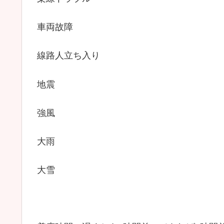
車両故障
線路人立ち入り
地震
強風
大雨
大雪