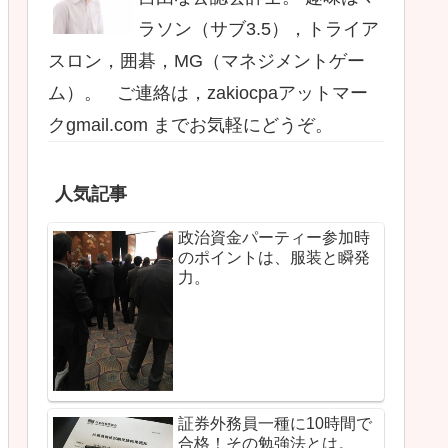
ラソン（サブ3.5），トライア
スロン，囲碁，MG（マネジメントゲー
ム）。 ご連絡は，zakiocpaアットマー
クgmail.com までお気軽にどうぞ。
人気記事
政治資金パーティー参加時
のポイントは、服装と瞬発
力。
証券外務員一種に10時間で
合格！その勉強法とは。