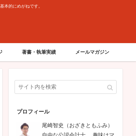
基本的にめがねです。
。
ジ
著書・執筆実績
メールマガジン
プロフィール
尾崎智史（おざきともふみ）
自由な公認会計士。 趣味はマ