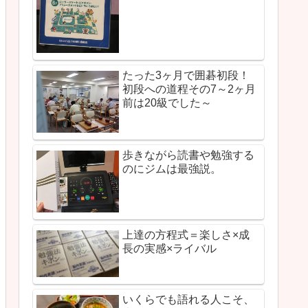
たった3ヶ月で囲碁初段！
初段への道程その7～2ヶ月
前は20級でした～
歩きながら読書や勉強する
のにジムは最強説。
上達の方程式＝楽しさ×成
長の実感×ライバル
いくらでも語れる人こそ、