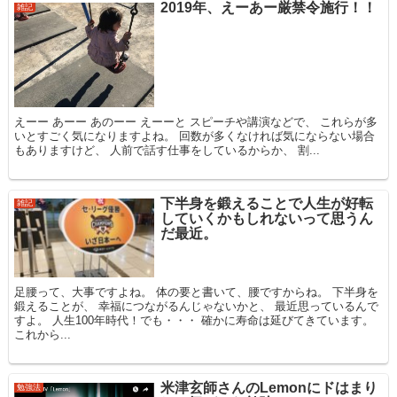
2019年、えーあー厳禁令施行！！
雑記
えーー あーー あのーー えーーと スピーチや講演などで、 これらが多
いとすごく気になりますよね。 回数が多くなければ気にならない場合
もありますけど、 人前で話す仕事をしているからか、 割...
下半身を鍛えることで人生が好転
雑記
していくかもしれないって思うん
だ最近。
足腰って、大事ですよね。 体の要と書いて、腰ですからね。 下半身を
鍛えることが、 幸福につながるんじゃないかと、 最近思っているんで
すよ。 人生100年時代！でも・・・ 確かに寿命は延びてきています。
これから...
米津玄師さんのLemonにドはまり
勉強法