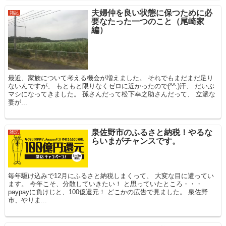
夫婦仲を良い状態に保つために必
雑記
要なたった一つのこと（尾崎家
編）
最近、家族について考える機会が増えました。 それでもまだまだ足り
ないんですが、 もともと限りなくゼロに近かったので(^^;)汗、 だいぶ
マシになってきました。 孫さんだって松下幸之助さんだって、 立派な
妻が...
泉佐野市のふるさと納税！やるな
雑記
らいまがチャンスです。
毎年駆け込みで12月にふるさと納税しまくって、 大変な目に遭ってい
ます。 今年こそ、分散していきたい！ と思っていたところ・・・
paypayに負けじと、100億還元！ どこかの広告で見ました。 泉佐野
市、やりま...