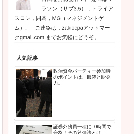
ラソン（サブ3.5），トライア
スロン，囲碁，MG（マネジメントゲー
ム）。 ご連絡は，zakiocpaアットマー
クgmail.com までお気軽にどうぞ。
人気記事
政治資金パーティー参加時
のポイントは、服装と瞬発
力。
証券外務員一種に10時間で
合格！その勉強法とは。