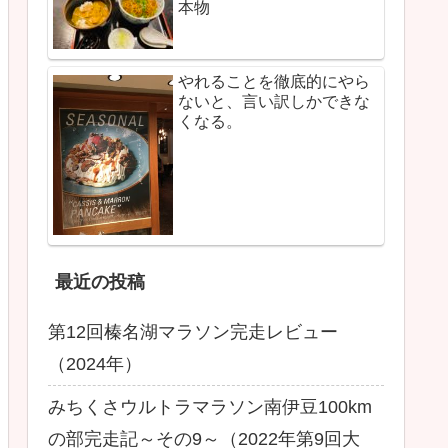
本物
やれることを徹底的にやら
ないと、言い訳しかできな
くなる。
最近の投稿
第12回榛名湖マラソン完走レビュー
（2024年）
みちくさウルトラマラソン南伊豆100km
の部完走記～その9～（2022年第9回大