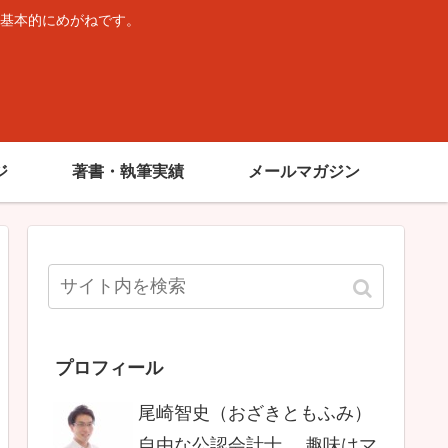
基本的にめがねです。
。
ジ
著書・執筆実績
メールマガジン
プロフィール
尾崎智史（おざきともふみ）
自由な公認会計士。 趣味はマ