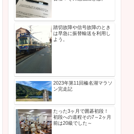
踏切故障や信号故障のとき
は早急に振替輸送を利用し
よう。
2023年第11回榛名湖マラソ
ン完走記
たった3ヶ月で囲碁初段！
初段への道程その7～2ヶ月
前は20級でした～