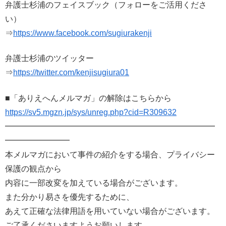
弁護士
杉浦
のフェイスブック（フォローをご活用くださ
い）
⇒
https://www.facebook.com/
sugiurakenji
弁護士
杉浦
のツイッター
⇒
https://twitter.com/
kenjisugiura01
■「ありえへんメルマガ」の解除はこちらから
https://sv5.mgzn.jp/sys/unreg.
php?cid=R309632
━━━━━━━━━━━━━━━━━━━━━━━━━━
━━━━
━━━━
本メルマガにおいて事件の紹介をする場合、
プライバシー
保護の観点から
内容に一部改変を加えている場合がございます。
また分かり易さを優先するために、
あえて正確な法律用語を用いていない場合がございます。
ご了承くださいますようお願いします。