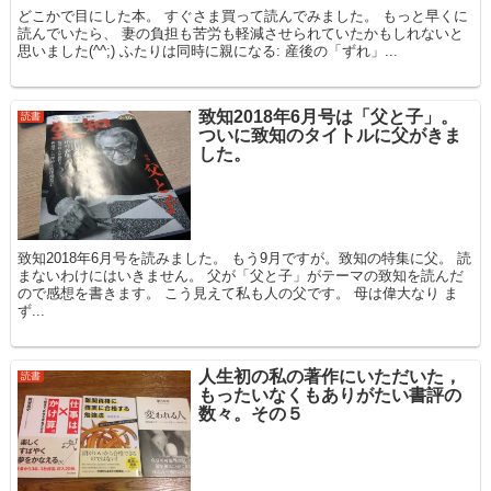
どこかで目にした本。 すぐさま買って読んでみました。 もっと早くに
読んでいたら、 妻の負担も苦労も軽減させられていたかもしれないと
思いました(^^;) ふたりは同時に親になる: 産後の「ずれ」...
致知2018年6月号は「父と子」。
読書
ついに致知のタイトルに父がきま
した。
致知2018年6月号を読みました。 もう9月ですが。致知の特集に父。 読
まないわけにはいきません。 父が「父と子」がテーマの致知を読んだ
ので感想を書きます。 こう見えて私も人の父です。 母は偉大なり ま
ず...
人生初の私の著作にいただいた，
読書
もったいなくもありがたい書評の
数々。その５