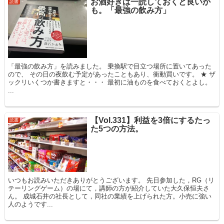
お酒好きは一読しておくと良いか
読書
も。「最強の飲み方」
「最強の飲み方」を読みました。 乗換駅で目立つ場所に置いてあった
ので、 その日の夜飲む予定があったこともあり、衝動買いです。 ★ ザ
ックリいくつか書きますと・・・ 最初に油ものを食べておくとよし。
...
【Vol.331】利益を3倍にするたっ
読書
た5つの方法。
いつもお読みいただきありがとうございます。 先日参加した，RG（リ
テーリングゲーム）の場にて，講師の方が紹介していた大久保恒夫さ
ん。 成城石井の社長として，同社の業績を上げられた方。小売に強い
人のようです...