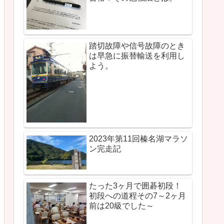
踏切故障や信号故障のとき
は早急に振替輸送を利用し
よう。
2023年第11回榛名湖マラソ
ン完走記
たった3ヶ月で囲碁初段！
初段への道程その7～2ヶ月
前は20級でした～