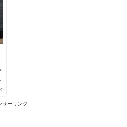
は
，
こ
19
ンサーリンク