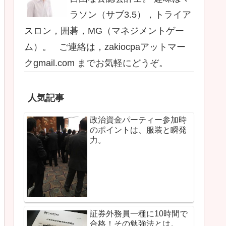
ラソン（サブ3.5），トライア
スロン，囲碁，MG（マネジメントゲー
ム）。 ご連絡は，zakiocpaアットマー
クgmail.com までお気軽にどうぞ。
人気記事
政治資金パーティー参加時
のポイントは、服装と瞬発
力。
証券外務員一種に10時間で
合格！その勉強法とは。