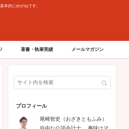
基本的にめがねです。
。
ジ
著書・執筆実績
メールマガジン
プロフィール
尾崎智史（おざきともふみ）
自由な公認会計士。 趣味はマ