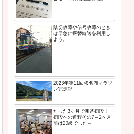
踏切故障や信号故障のとき
は早急に振替輸送を利用し
よう。
2023年第11回榛名湖マラソ
ン完走記
たった3ヶ月で囲碁初段！
初段への道程その7～2ヶ月
前は20級でした～