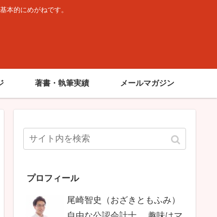
基本的にめがねです。
。
ジ
著書・執筆実績
メールマガジン
プロフィール
尾崎智史（おざきともふみ）
自由な公認会計士。 趣味はマ