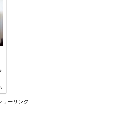
・
経
を
28
ンサーリンク