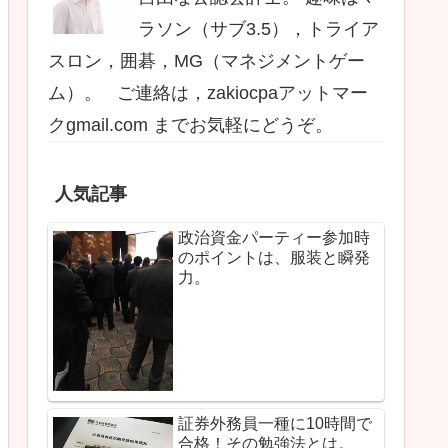
ラソン（サブ3.5），トライア
スロン，囲碁，MG（マネジメントゲー
ム）。 ご連絡は，zakiocpaアットマー
クgmail.com までお気軽にどうぞ。
人気記事
政治資金パーティー参加時
のポイントは、服装と瞬発
力。
証券外務員一種に10時間で
合格！その勉強法とは。