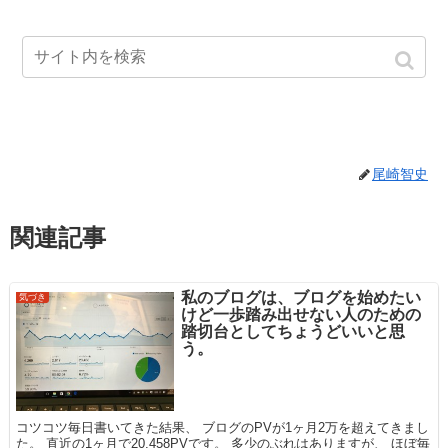
尾崎智史
関連記事
私のブログは、ブログを始めたい
気づき
けど一歩踏み出せない人のための
踏切台としてちょうどいいと思
う。
コツコツ毎日書いてきた結果、 ブログのPVが1ヶ月2万を超えてきまし
た。 直近の1ヶ月で20,458PVです。 多少のぶれはありますが、 ほぼ毎