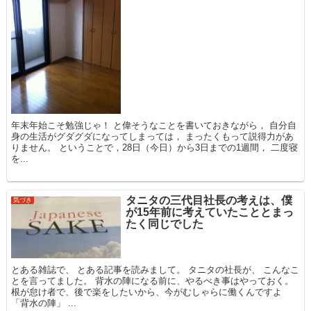
年末年始こそ勉強じゃ！ と偉そうなことを書いておきながら， 自分自
身の生活がグダグダになってしまっては， まったくもって説得力があ
りません。 ということで，28日（今日）から3日までの1週間， 二度寝
を...
タニタの三代目社長の考えは、僕
気づき
が15年前に考えていたこととまっ
たく同じでした
とある雑誌で、 とある記事を読みまして。 タニタの社長が、 こんなこ
とを言ってました。 背水の陣になる前に、やるべき事はやっておく。
根が怠け者で、後で楽をしたいから、今がむしゃらに働くんですよ
「背水の陣」 ...