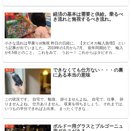
経済の基本は需要と供給。乗るべ
気づき
き流れと無視するべき流れ。
小さな流れは早乗りor無視 昨日の日経に、 【タピオカ輸入急増】 とい
う記事が出ていました。 2019年の1月から7月、 前年同期比で、 輸入
が4.5倍とのこと。 これをみて、 うおー！ これからはタピオカ...
できなくても仕方ない・・・の裏
勉強法
にある本当の意味
この状況です。 自宅で、勉強、 捗りませんよね。 自宅で、仕事、 捗
りませんよね。 仕方ありません。 収束を待ちましょう。 それまでは、
いつもの半分できれば上出来。 まったくできな...
ボルドー用グラスとブルゴーニュ
気づき