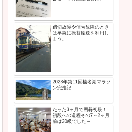
踏切故障や信号故障のとき
は早急に振替輸送を利用し
よう。
2023年第11回榛名湖マラソ
ン完走記
たった3ヶ月で囲碁初段！
初段への道程その7～2ヶ月
前は20級でした～