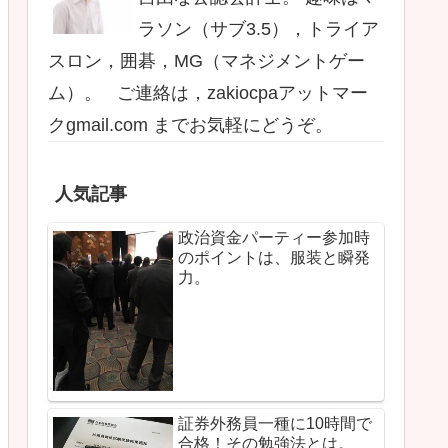
ラソン（サブ3.5），トライア
スロン，囲碁，MG（マネジメントゲー
ム）。 ご連絡は，zakiocpaアットマー
クgmail.com までお気軽にどうぞ。
人気記事
政治資金パーティー参加時
のポイントは、服装と瞬発
力。
証券外務員一種に10時間で
合格！その勉強法とは。