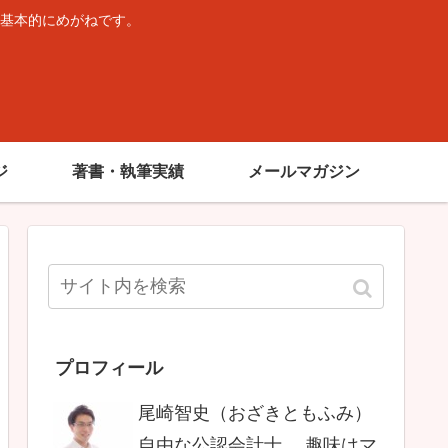
基本的にめがねです。
。
ジ
著書・執筆実績
メールマガジン
プロフィール
尾崎智史（おざきともふみ）
自由な公認会計士。 趣味はマ