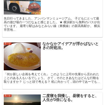
先日行ってきました、アンパンマンミュージアム。 子どもにとって最
高の遊び場の一つだなぁと感じました。 ★ 横浜駅から無料のバスが出
ています。 最寄り駅はみなとみらい線（東横線）の新高島駅か、 横浜
市営地...
なかなかアイデアが浮かばないと
気づき
きの対処法。
「何か新しい企画を考えてくれ」 このように上司や先輩から言われた
ことのある人もいるでしょう。 さて，そのときあなたはどんな行動を
取りますか？ じっと頭で考える？ 机に向かって，頭の中であーでも...
二度寝を我慢し、昼寝をすると、
気づき
人生が3倍になる。