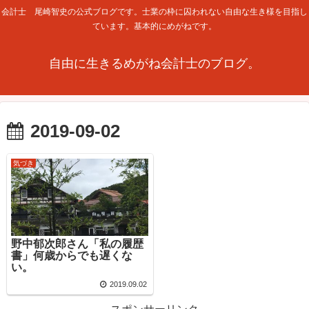
会計士 尾崎智史の公式ブログです。士業の枠に囚われない自由な生き様を目指し
ています。基本的にめがねです。
自由に生きるめがね会計士のブログ。
2019-09-02
気づき
野中郁次郎さん「私の履歴
書」何歳からでも遅くな
い。
2019.09.02