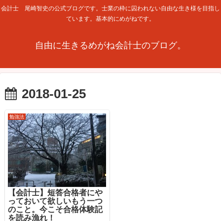
会計士 尾崎智史の公式ブログです。士業の枠に囚われない自由な生き様を目指し
ています。基本的にめがねです。
自由に生きるめがね会計士のブログ。
2018-01-25
勉強法
【会計士】短答合格者にや
っておいて欲しいもう一つ
のこと。今こそ合格体験記
を読み漁れ！