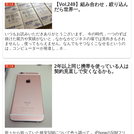
【Vol.249】組み合わせ，絞り込ん
気づき
だら世界一。
いつもお読みいただきありがとうございます。 今の時代，一つのずば
抜けた能力や実績がないと，なかなかビジネスの場では見向きもされ
ませんし，使ってもらえません。なんでもそつなくこなせるというの
は，コンピューターが発達し，ネ...
2年以上同じ携帯を使っている人は
気づき
契約見直しで安くなるかも。
前々から狙っていた格安SIMについて色々調べて， iPhoneのSIMフリ