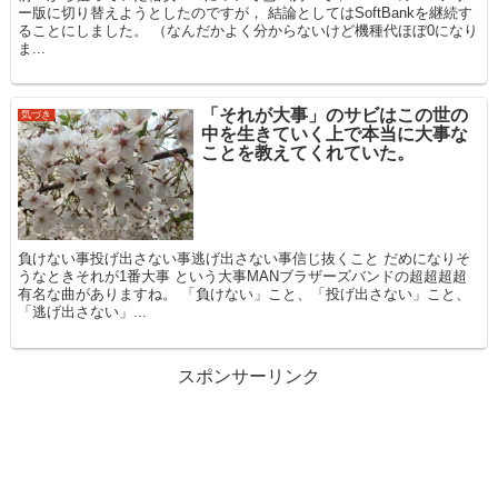
ー版に切り替えようとしたのですが， 結論としてはSoftBankを継続す
ることにしました。 （なんだかよく分からないけど機種代ほぼ0になり
ま...
「それが大事」のサビはこの世の
気づき
中を生きていく上で本当に大事な
ことを教えてくれていた。
負けない事投げ出さない事逃げ出さない事信じ抜くこと だめになりそ
うなときそれが1番大事 という大事MANブラザーズバンドの超超超超
有名な曲がありますね。 「負けない」こと、「投げ出さない」こと、
「逃げ出さない」...
スポンサーリンク