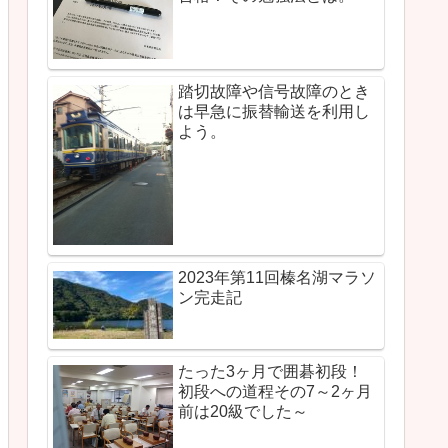
踏切故障や信号故障のとき
は早急に振替輸送を利用し
よう。
2023年第11回榛名湖マラソ
ン完走記
たった3ヶ月で囲碁初段！
初段への道程その7～2ヶ月
前は20級でした～