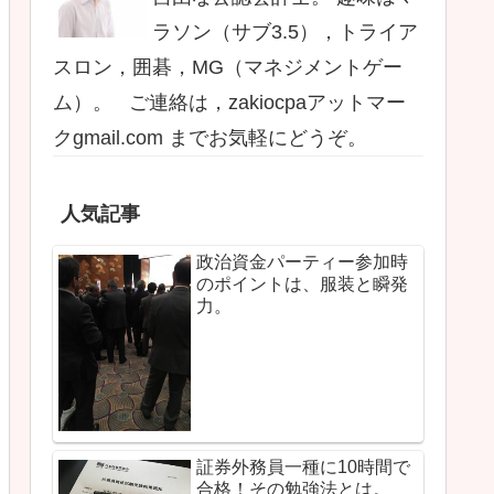
ラソン（サブ3.5），トライア
スロン，囲碁，MG（マネジメントゲー
ム）。 ご連絡は，zakiocpaアットマー
クgmail.com までお気軽にどうぞ。
人気記事
政治資金パーティー参加時
のポイントは、服装と瞬発
力。
証券外務員一種に10時間で
合格！その勉強法とは。