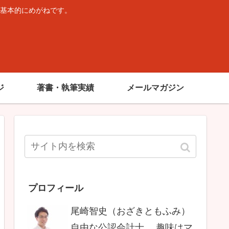
基本的にめがねです。
。
ジ
著書・執筆実績
メールマガジン
プロフィール
尾崎智史（おざきともふみ）
自由な公認会計士。 趣味はマ