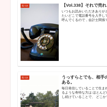
【Vol.338】それで売
気づき
いつもお読みいただきありが
たいどこで電話番号を入手し
呼んでくるので，会計士関係でし
うっすらとでも、相手
気づき
ある。
毎日発信していることで生ま
るような奇特な方は ほとん
し続けていることで、 どこかで