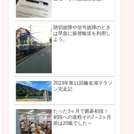
踏切故障や信号故障のとき
は早急に振替輸送を利用し
よう。
2023年第11回榛名湖マラソ
ン完走記
たった3ヶ月で囲碁初段！
初段への道程その7～2ヶ月
前は20級でした～