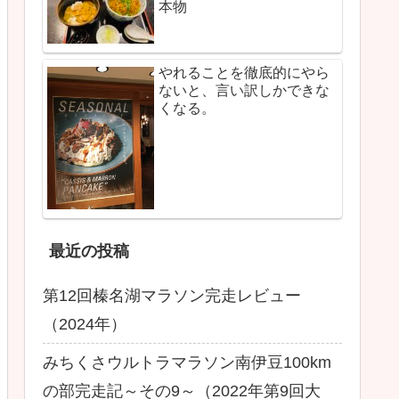
本物
やれることを徹底的にやら
ないと、言い訳しかできな
くなる。
最近の投稿
第12回榛名湖マラソン完走レビュー
（2024年）
みちくさウルトラマラソン南伊豆100km
の部完走記～その9～（2022年第9回大