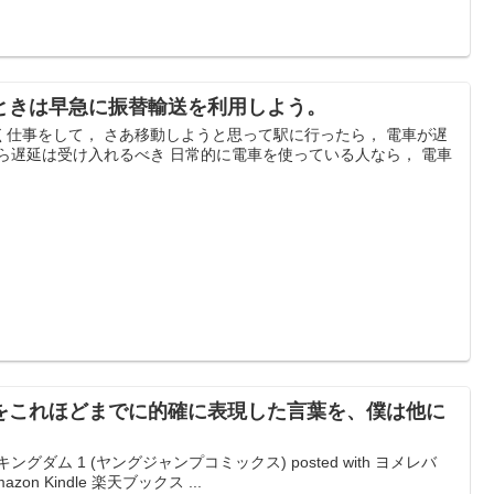
ときは早急に振替輸送を利用しよう。
く仕事をして， さあ移動しようと思って駅に行ったら， 電車が遅
ら遅延は受け入れるべき 日常的に電車を使っている人なら， 電車
をこれほどまでに的確に表現した言葉を、僕は他に
ダム 1 (ヤングジャンプコミックス) posted with ヨメレバ
azon Kindle 楽天ブックス ...