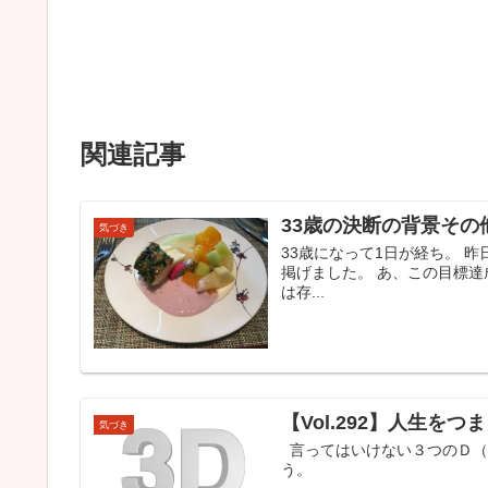
関連記事
33歳の決断の背景その
気づき
33歳になって1日が経ち。 昨日
掲げました。 あ、この目標達成
は存...
【Vol.292】人生を
気づき
言ってはいけない３つのＤ（ダ
う。