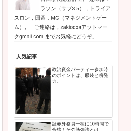
ラソン（サブ3.5），トライア
スロン，囲碁，MG（マネジメントゲー
ム）。 ご連絡は，zakiocpaアットマー
クgmail.com までお気軽にどうぞ。
人気記事
政治資金パーティー参加時
のポイントは、服装と瞬発
力。
証券外務員一種に10時間で
合格！その勉強法とは。