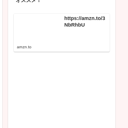
オススメ！
https://amzn.to/3
NbRhbU
amzn.to