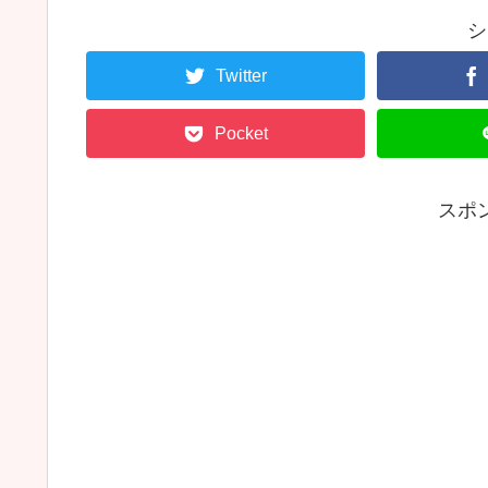
シ
Twitter
Pocket
スポ