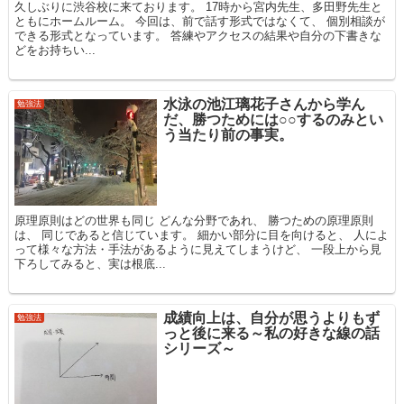
久しぶりに渋谷校に来ております。 17時から宮内先生、多田野先生と
ともにホームルーム。 今回は、前で話す形式ではなくて、 個別相談が
できる形式となっています。 答練やアクセスの結果や自分の下書きな
どをお持ちい...
水泳の池江璃花子さんから学ん
勉強法
だ、勝つためには○○するのみとい
う当たり前の事実。
原理原則はどの世界も同じ どんな分野であれ、 勝つための原理原則
は、 同じであると信じています。 細かい部分に目を向けると、 人によ
って様々な方法・手法があるように見えてしまうけど、 一段上から見
下ろしてみると、実は根底...
成績向上は、自分が思うよりもず
勉強法
っと後に来る～私の好きな線の話
シリーズ～