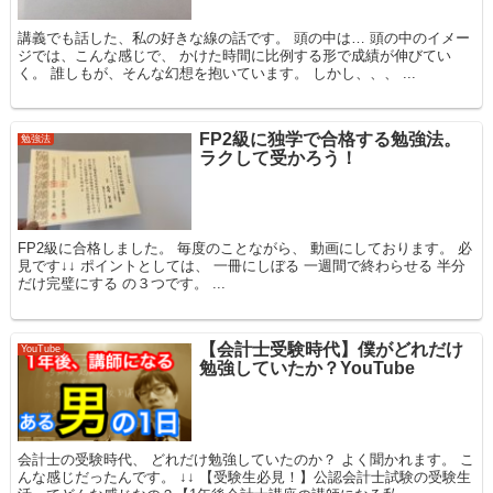
講義でも話した、私の好きな線の話です。 頭の中は… 頭の中のイメー
ジでは、こんな感じで、 かけた時間に比例する形で成績が伸びてい
く。 誰しもが、そんな幻想を抱いています。 しかし、、、 ...
FP2級に独学で合格する勉強法。
勉強法
ラクして受かろう！
FP2級に合格しました。 毎度のことながら、 動画にしております。 必
見です↓↓ ポイントとしては、 一冊にしぼる 一週間で終わらせる 半分
だけ完璧にする の３つです。 ...
【会計士受験時代】僕がどれだけ
YouTube
勉強していたか？YouTube
会計士の受験時代、 どれだけ勉強していたのか？ よく聞かれます。 こ
んな感じだったんです。 ↓↓ 【受験生必見！】公認会計士試験の受験生